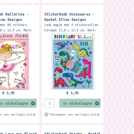
ek Ballerina -
Stickerboek Dinosaurus -
len Designs
Rachel Ellen Designs
 met 80 stickers.
Leuk mapje met 4 stickervellen.
,8 x 12,9 cm. Merk:
Formaat 17,8 x 12,9 cm. Merk:
en designs
Rachel Ellen designs
€ 3,95
€ 3,95
In winkelwagen
In winkelwagen
en aan verlanglijstje
Toevoegen aan verlanglijstje
ek Love our Planet
Stickerboek Pirate - Rachel