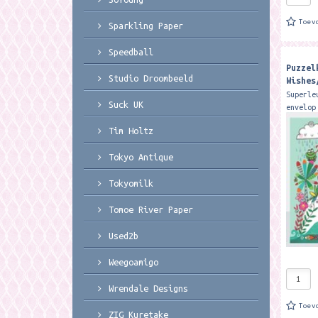
Toev
Sparkling Paper
Speedball
Puzzel
Studio Droombeeld
Wishes
76 Rac
Superle
Suck UK
envelop
tekst. 
Tim Holtz
kaart e
Formaat
Tokyo Antique
Tokyomilk
Tomoe River Paper
Used2b
Weegoamigo
Wrendale Designs
Toev
ZIG Kuretake