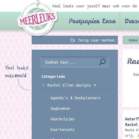
Veel leuks voor jezelf maar ook voor de 
Postpapier Enzo
Verz
Terug naar merken
Home
Rac
Veel leuks
verzameld
Ra
Categorieën
Rachel Ellen designs
Agenda's & Deskplanners
Dagboeken
Waterf
Haarknipjes
Rachel
Kaartensets
Mooie k
vrij. D