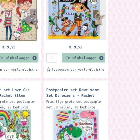
.
14,7 cm....
€ 9,95
€ 9,95
In winkelwagen
In winkelwagen
en aan verlanglijstje
Toevoegen aan verlanglijstje
r set Love Our
Postpapier set Rawr-some
Rachel Ellen
Set Dinosaurs - Rachel
Ellen designs
grote set postpapier
Prachtige grote set postpapier
len, 20 bedrukte
met 30 vellen, 20 bedrukte
 en stickers.
enveloppen en stickers.
6 x 22 cm. Merk:
Formaat: 16 x 22 cm. Merk:
en designs
Rachel Ellen designs