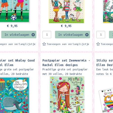
€ 9,95
€ 9,95
In winkelwagen
In winkelwagen
oegen aan verlanglijstje
Toevoegen aan verlanglijstje
Toevoeg
pier set Whaley Good
Postpapier set Zeemeermin -
Sticky no
el Ellen
Rachel Ellen designs
Ellen Des
ge grote set postpapier
Prachtige grote set postpapier
Een leuk b
vellen, 20 bedrukte
met 30 vellen, 20 bedrukte
notes in 6
pen en stickers.
enveloppen en stickers.
designs. F
: 16 x 22 cm. Merk:
Formaat: 16 x 22 cm. Merk:
Merk: Rach
Ellen designs
Rachel Ellen designs