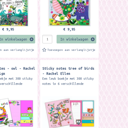
€ 9,95
€ 9,95
In winkelwagen
In winkelwagen
en aan verlanglijstje
Toevoegen aan verlanglijstje
tes - owl - Rachel
Sticky notes tree of birds
ign
- Rachel Ellen
oekje met 300 sticky
Een leuk boekje met 300 sticky
 verschillende
notes in 6 verschillende
ormaat: 13 x 12 cm.
designs. Formaat: 13 x 12 cm.
el Ellen designs
Merk: Rachel Ellen designs