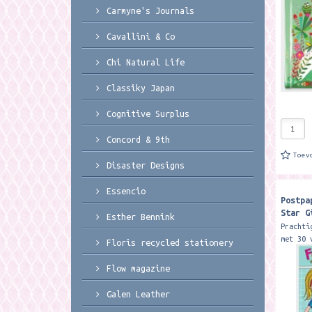
Carmyne's Journals
14,7 cm
Cavallini & Co
Chi Natural Life
Classiky Japan
Cognitive Surplus
Concord & 9th
Toev
Disaster Designs
Essencio
Postpa
Star G
Esther Bennink
design
Prachti
met 30 
Floris recycled stationery
envelop
Formaat
Flow magazine
Rachel 
Galen Leather