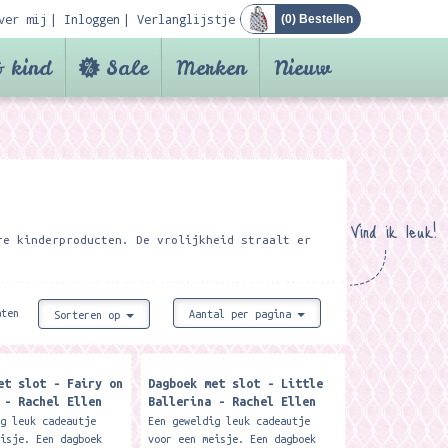
ver mij
Inloggen
Verlanglijstje
(
0
) Bestellen
 kind
Sale
Merken
Nieuw
Vind ik leuk!
re kinderproducten. De vrolijkheid straalt er
aten
Aantal per pagina
Sorteren op
et slot - Fairy on
Dagboek met slot - Little
 - Rachel Ellen
Ballerina - Rachel Ellen
Designs
ig leuk cadeautje
Een geweldig leuk cadeautje
eisje. Een dagboek
voor een meisje. Een dagboek