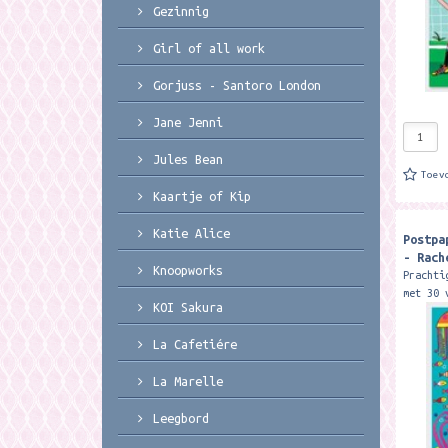
Gezinnig
Girl of all work
Gorjuss - Santoro London
Jane Jenni
Jules Bean
Toev
Kaartje of Kip
Katie Alice
Postpa
- Rach
Knoopworks
Prachti
met 30 
KOI Sakura
envelop
Formaat
La Cafetiére
Rachel 
La Marelle
Leegbord