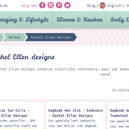
kids
Volg ons
Blog
English
O
orging & Lifestyle
Wonen & Keuken
Baby &
Merken
Rachel Ellen designs
hel Ellen designs
chel Ellen Designs ontwerpt kleurrijke stationery, maar ook ande
vanaf.
54 result
les Two Girls -
Dagboek met slot - Eenhoorn
Dagboek m
 Ellen Designs
- Rachel Ellen Designs
Toadstool
Designs
inder waterfles - BPA
Een geweldig leuk cadeautje
Een geweld
e waterfles heeft een
voor een meisje. Een dagboek
voor een m