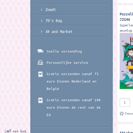
Zoedt
Puzzel
JIG46 
70's Bag
Design
Superle
envelop
49 and Market
tekst. 
kaart e
Formaat
Snelle verzending
Persoonlijke service
Gratis verzenden vanaf 75
euro binnen Nederland en
België
Gratis verzenden vanaf 100
euro binnen de rest van de
Toev
EU
Laat een leuk
Sticke