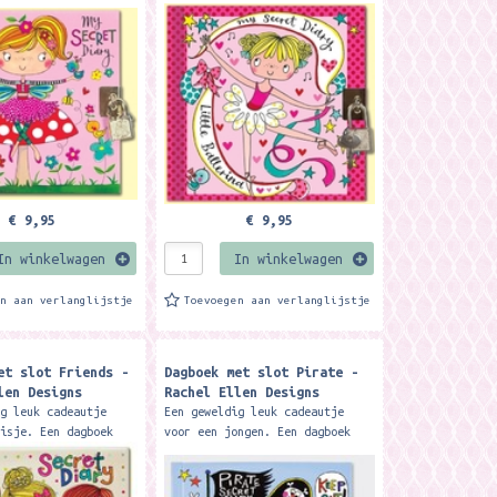
oor het opschrijven
met slot voor het opschrijven
edachten en
van alle gedachten en
. Formaat: 14,1 x
geheimpjes. Formaat: 14,1 x
.
14,7 cm....
€ 9,95
€ 9,95
In winkelwagen
In winkelwagen
en aan verlanglijstje
Toevoegen aan verlanglijstje
et slot Friends -
Dagboek met slot Pirate -
len Designs
Rachel Ellen Designs
ig leuk cadeautje
Een geweldig leuk cadeautje
eisje. Een dagboek
voor een jongen. Een dagboek
oor het opschrijven
met slot voor het opschrijven
edachten en
van alle gedachten en
. Formaat: 14,1 x
geheimpjes. Formaat: 14,1 x