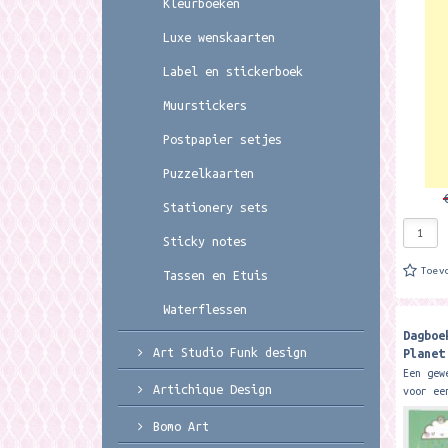
Kleurboeken
inhoud 
kunstst
Luxe wenskaarten
cm....
Label en stickerboek
Muurstickers
Postpapier setjes
Puzzelkaarten
Stationery sets
Sticky notes
Toev
Tassen en Etuis
Waterflessen
Dagboe
Art Studio Funk design
Planet
Design
Een gew
Artichique Design
voor ee
met slo
Bomo Art
van all
geheimp