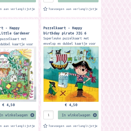
en aan verlanglijstje
Toevoegen aan verlanglijstje
rt - Happy
Puzzelkaart - Happy
Little Gardener
birthday pirate JIG 6
Superleuke puzzelkaart met
 puzzelkaart met
envelop en dubbel kaartje voor
 dubbel kaartje voor
tekst. Zo heb je een leuke
heb je een leuke
kaart en cadeautje in één.
adeautje in één.
Formaat: 16,5 x 16,5...
6,5 x 16,5...
€ 4,50
€ 4,50
In winkelwagen
In winkelwagen
en aan verlanglijstje
Toevoegen aan verlanglijstje