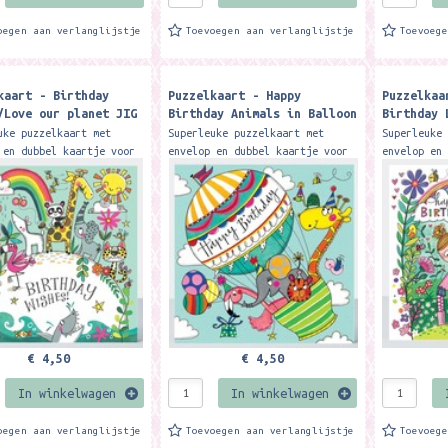
oegen aan verlanglijstje
Toevoegen aan verlanglijstje
Toevoeg
kaart - Birthday
Puzzelkaart - Happy
Puzzelkaa
/Love our planet JIG
Birthday Animals in Balloon
Birthday 
hel Ellen
JIG 55
JIG 73
uke puzzelkaart met
Superleuke puzzelkaart met
Superleuke
 en dubbel kaartje voor
envelop en dubbel kaartje voor
envelop en
Zo heb je een leuke
tekst. Zo heb je een leuke
tekst. Zo 
n cadeautje in één.
kaart en cadeautje in één.
kaart en c
: 16,5 x 16,5...
Formaat: 16,5 x 16,5...
Formaat: 1
€ 4,50
€ 4,50
In winkelwagen
In winkelwagen
oegen aan verlanglijstje
Toevoegen aan verlanglijstje
Toevoeg