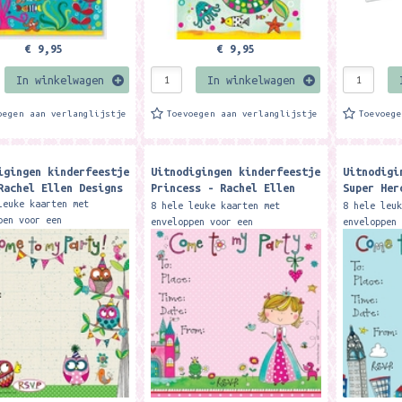
€ 9,95
€ 9,95
In winkelwagen
In winkelwagen
oegen aan verlanglijstje
Toevoegen aan verlanglijstje
Toevoeg
igingen kinderfeestje
Uitnodigingen kinderfeestje
Uitnodigi
Rachel Ellen Designs
Princess - Rachel Ellen
Super Her
Designs
Designs
leuke kaarten met
8 hele leuke kaarten met
8 hele leu
pen voor een
enveloppen voor een
enveloppen
eestje. Formaat: 14,9 x
kinderfeestje. Formaat: 14,9 x
kinderfees
. Merk: Rachel Ellen
14,9 cm. Merk: Rachel Ellen
14,9 cm. M