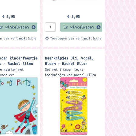
€ 5,95
€ 5,95
In winkelwagen
In winkelwagen
en aan verlanglijstje
Toevoegen aan verlanglijstje
ngen kinderfeestje
Haarknipjes Bij, Vogel,
o - Rachel Ellen
Bloem - Rachel Ellen
Designs
ke kaarten met
Set met 6 super leuke
 voor een
haarknipjes van Rachel Ellen
tje. Formaat: 14,9 x
Designs. ( 2 x 3 designs )
erk: Rachel Ellen