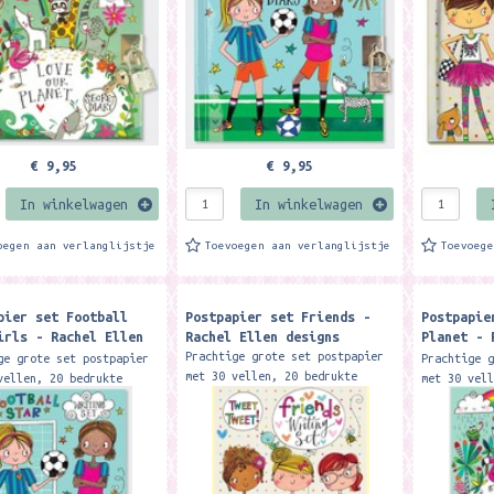
14,7 cm...
....
14,7 cm....
€ 9,95
€ 9,95
In winkelwagen
In winkelwagen
oegen aan verlanglijstje
Toevoegen aan verlanglijstje
Toevoeg
pier set Football
Postpapier set Friends -
Postpapie
irls - Rachel Ellen
Rachel Ellen designs
Planet - 
s
Designs
Prachtige grote set postpapier
ge grote set postpapier
Prachtige 
met 30 vellen, 20 bedrukte
vellen, 20 bedrukte
met 30 vel
enveloppen en stickers.
pen en stickers.
enveloppen
Formaat: 16 x 22 cm. Merk:
: 16 x 22 cm. Merk:
Formaat: 1
Rachel Ellen designs
Ellen designs
Rachel Ell