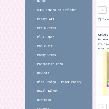
Nuukk
OHTO pennen en potloden
Papaya Art
Toev
Pepin Press
Sticky
Plus Japan
Arrows
Design
Vrolijk
Pop cutie
organis
met dez
Poppy Drops
tabs va
1 grote
Postpapier enzo
kleine.
Revista
Rico Design - Paper Poetry
Royal Talens
Rubinato
SoYoung