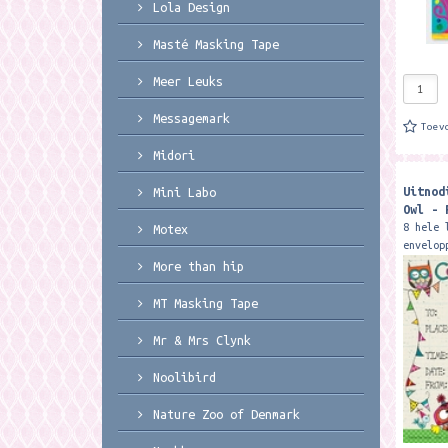
Lola Design
Masté Masking Tape
Meer Leuks
Messagemark
Toev
Midori
Uitnod
Mini Labo
Owl - 
8 hele 
Motex
envelop
kinderf
More than hip
14,9 cm
MT Masking Tape
Mr & Mrs Clynk
Noolibird
Nature Zoo of Denmark