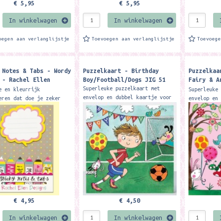
€ 5,95
€ 5,95
In winkelwagen
In winkelwagen
oegen aan verlanglijstje
Toevoegen aan verlanglijstje
Toevoeg
 Notes & Tabs - Wordy
Puzzelkaart - Birthday
Puzzelkaa
 - Rachel Ellen
Boy/Football/Dogs JIG 51
Fairy & A
s
Rachel El
Superleuke puzzelkaart met
e en kleurrijk
Superleuke
envelop en dubbel kaartje voor
eren dat doe je zeker
envelop en
tekst. Zo heb je een leuke
e sticky notes en sticky
tekst. Zo 
kaart en cadeautje in één.
n Rachel Ellen Designs.
kaart en c
Formaat: 16,5 x 16,5...
 sticky note en 6
Formaat: 1
..
€ 4,95
€ 4,50
In winkelwagen
In winkelwagen