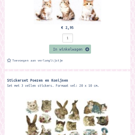
€ 2,95
In winkelwagen
Toevoegen aan verlanglijstje
Stickerset Poezen en Konijnen
Set met 3 vellen stickers. Formaat vel: 20 x 10 cm.