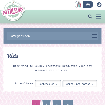
(
0
)
Bestellen
Togg
navi
Categorieën
Kids
Hier vind je leuke, creatieve producten voor het
vermaken van de kids.
94 resultaten
Sorteren op
Aantal per pagina
1
2
>
>>