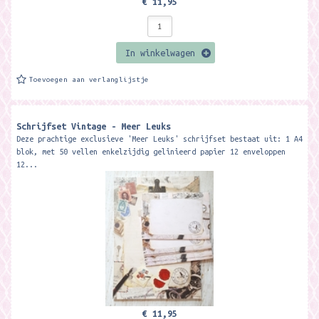
€ 11,95
In winkelwagen
Toevoegen aan verlanglijstje
Schrijfset Vintage - Meer Leuks
Deze prachtige exclusieve 'Meer Leuks' schrijfset bestaat uit: 1 A4
blok, met 50 vellen enkelzijdig gelinieerd papier 12 enveloppen
12...
€ 11,95