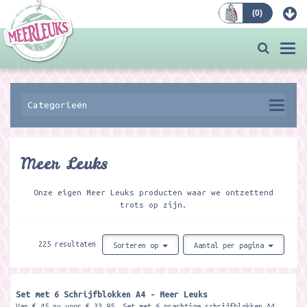
(
0
)
Bestellen
Togg
navi
Categorieën
Meer Leuks
Onze eigen Meer Leuks producten waar we ontzettend
trots op zijn.
225 resultaten
Sorteren op
Aantal per pagina
Set met 6 Schrijfblokken A4 - Meer Leuks
Van € 45 nu voor € 33,95 Set met 6 prachtige schrijfblokken A4