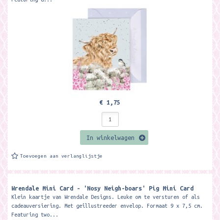
€ 1,75
In winkelwagen
Toevoegen aan verlanglijstje
Wrendale Mini Card - 'Nosy Neigh-boars' Pig Mini Card ​
Klein kaartje van Wrendale Designs. Leuke om te versturen of als
cadeauversiering. Met geillustreeder envelop. Formaat 9 x 7,5 cm.
Featuring two...