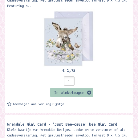
cadeauversiering. Met geillustreeder envelop. Formaat 9 x 7,5 cm.
Featuring a...
€ 1,75
In winkelwagen
Toevoegen aan verlanglijstje
Wrendale Mini Card - 'Just Bee-cause' bee Mini Card
Klein kaartje van Wrendale Designs. Leuke om te versturen of als
cadeauversiering. Met geillustreeder envelop. Formaat 9 x 7,5 cm.