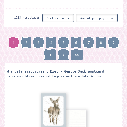
1213 resultaten
Sorteren op
Aantal per pagina
1
2
3
4
5
6
7
8
9
10
>
>>
Wrendale ansichtkaart Ezel - Gentle Jack postcard
Leuke ansichtkaart van het Engelse merk Wrendale Designs.