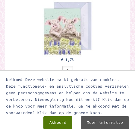
€ 1,75
Welkom! Deze website maakt gebruik van cookies.
In winkelwagen
Deze functionele- en analytische cookies verzamelen
geen persoonsgegevens en helpen ons de website te
Toevoegen aan verlanglijstje
verbeteren. Nieuwsgierig hoe dit werkt? Klik dan op
de knop voor meer informatie. Ga je akkoord met de
Wrendale Mini Card - 'Not a Daisy Goes By' Duck Mini Card
voorwaarden? Klik dan op de groene knop.
Akkoord
Meer informatie
Klein kaartje van Wrendale Designs. Leuke om te versturen of als
cadeauversiering. Met geillustreeder envelop. Formaat 9 x 7,5 cm.
Featuring two...