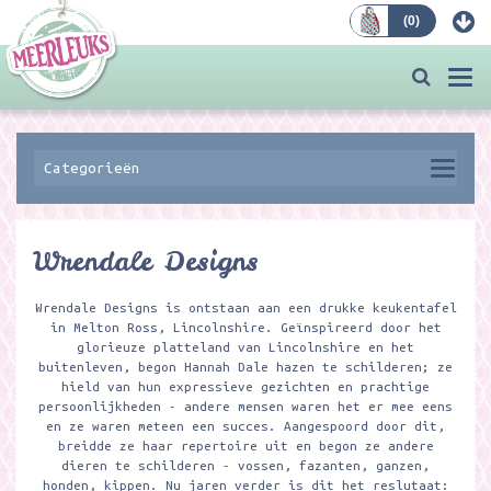
(
0
)
Bestellen
Togg
navi
Categorieën
Wrendale Designs
Wrendale Designs is ontstaan aan een drukke keukentafel
in Melton Ross, Lincolnshire. Geïnspireerd door het
glorieuze platteland van Lincolnshire en het
buitenleven, begon Hannah Dale hazen te schilderen; ze
hield van hun expressieve gezichten en prachtige
persoonlijkheden - andere mensen waren het er mee eens
en ze waren meteen een succes. Aangespoord door dit,
breidde ze haar repertoire uit en begon ze andere
dieren te schilderen - vossen, fazanten, ganzen,
honden, kippen. Nu jaren verder is dit het reslutaat: