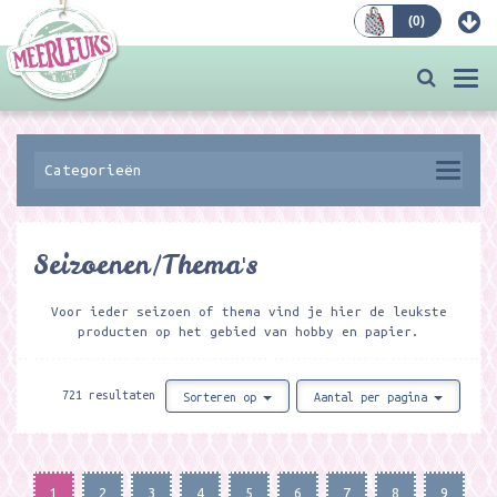
(
0
)
Bestellen
Togg
navi
Categorieën
Seizoenen/Thema's
Voor ieder seizoen of thema vind je hier de leukste
producten op het gebied van hobby en papier.
721 resultaten
Sorteren op
Aantal per pagina
1
2
3
4
5
6
7
8
9