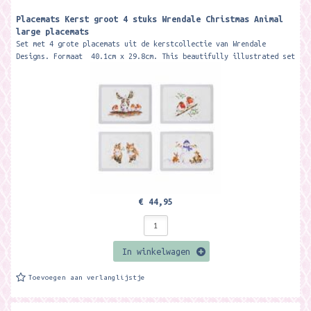
Placemats Kerst groot 4 stuks Wrendale Christmas Animal
large placemats
Set met 4 grote placemats uit de kerstcollectie van Wrendale
Designs. Formaat 40.1cm x 29.8cm. This beautifully illustrated set
of four...
€ 44,95
In winkelwagen
Toevoegen aan verlanglijstje