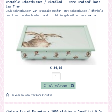
Wrendale Schootkussen / Dienblad - 'Hare-Brained' hare
Lap Tray
Leuk schhotkussen van Wrendale Design Het schootkusse / dienbald
heeft een houden houten rand. Licht in gebruik en voor extra
stevigheid...
€ 36,95
In winkelwagen
Toevoegen aan verlanglijstje
Vintage Puzzel Foraging - 1000 stukjes - Cavallini & Co