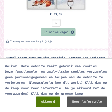
€ 29,95
In winkelwagen
Toevoegen aan verlanglijstje
Puzzel Kerst 1000 stukjes Wrendale -Country Set Christmas
Animal Jigsaw Puzzle
Welkom! Deze website maakt gebruik van cookies.
Mooie legpuzzel van het Engelse merk Wrendale Designs. Thema: Kerst
Deze functionele- en analytische cookies verzamelen
1000 stukjes This beautiful 'Country Set Christmas' 1000 piece...
geen persoonsgegevens en helpen ons de website te
verbeteren. Nieuwsgierig hoe dit werkt? Klik dan op
de knop voor meer informatie. Ga je akkoord met de
voorwaarden? Klik dan op de groene knop.
Akkoord
Meer informatie