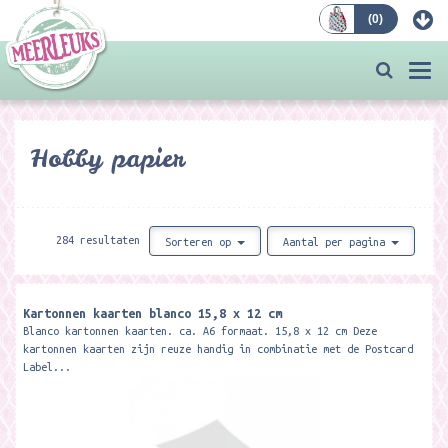
(
0
)
Bestellen
Togg
navi
Hobby papier
284 resultaten
Sorteren op
Aantal per pagina
Kartonnen kaarten blanco 15,8 x 12 cm
Blanco kartonnen kaarten. ca. A6 formaat. 15,8 x 12 cm Deze
kartonnen kaarten zijn reuze handig in combinatie met de Postcard
Label...