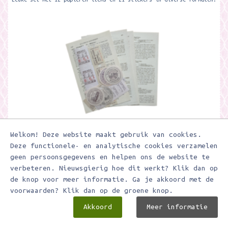
€ 2,95
Welkom! Deze website maakt gebruik van cookies.
Deze functionele- en analytische cookies verzamelen
geen persoonsgegevens en helpen ons de website te
In winkelwagen
verbeteren. Nieuwsgierig hoe dit werkt? Klik dan op
de knop voor meer informatie. Ga je akkoord met de
Toevoegen aan verlanglijstje
voorwaarden? Klik dan op de groene knop.
Akkoord
Meer informatie
10 vellen kraft bruin A4 papier 100 grs.
10 vellen 80 grs. kraft bruin papier in A4 formaat.